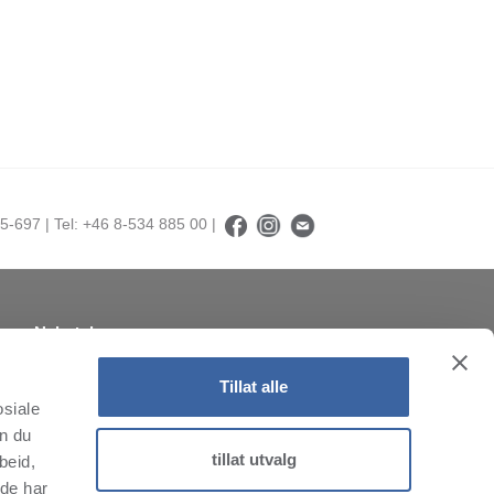
5-697 | Tel: +46 8-534 885 00 |
Nyhetsbrev
Abonner på nyhetsbrevet vårt!
Tillat alle
osiale
an du
tillat utvalg
beid,
 de har