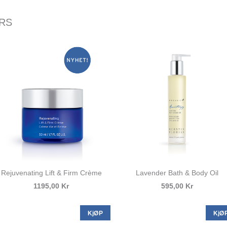
ERS
Rejuvenating Lift & Firm Crème
Lavender Bath & Body Oil
1195,00 Kr
595,00 Kr
KjØP
KjØ