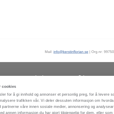
Mail:
info@kerstinflorian.se
| Org.nr: 99750
Lenker
Følg oss
Finn forhandler
Facebook
nsikt, skaper
r cookies
 global
Nyheder
Instagram
er for å gi innhold og annonser et personlig preg, for å levere s
1978 av
Virksomhetansvar
LinkedIn
est
nalysere trafikken vår. Vi deler dessuten informasjon om hvord
Kontakt
Youtube
ien. Det
d partnerne våre innen sosiale medier, annonsering og analysear
Personvernpolicy
MyNewsdesk
lige
annen informasjon du har gjort tilgjengelig for dem, eller som