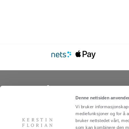
Om os
Vi er produsenter av produkter for kropp og a
Denne nettsiden anvende
og utvikler behandlinger og spakonsepter for
Vi bruker informasjonskapsl
distribusjon. Selskapet ble grunnlagt i USA i 
svenskfødte Kerstin Florian og er et av de m
mediefunksjoner og for å a
velrenommerte hudpleiemerkene i spaindustr
bruker nettstedet vårt, me
bygger på omfattende ekspertise innen natur
som kan kombinere den med 