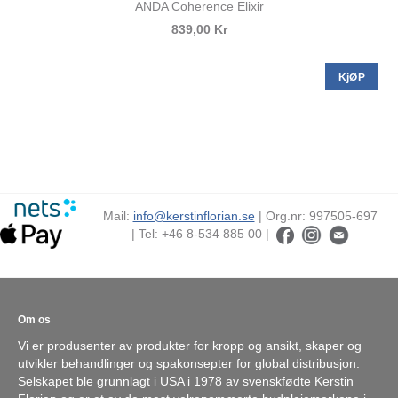
ANDA Coherence Elixir
839,00 Kr
KjØP
Mail:
info@kerstinflorian.se
| Org.nr: 997505-697
| Tel: +46 8-534 885 00 |
Om os
Vi er produsenter av produkter for kropp og ansikt, skaper og
utvikler behandlinger og spakonsepter for global distribusjon.
Selskapet ble grunnlagt i USA i 1978 av svenskfødte Kerstin