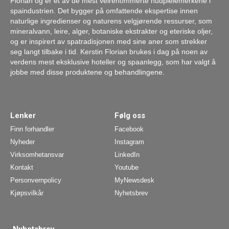
Florian og er et av de mest velrenommerte hudpleiemerkene i
spaindustrien. Det bygger på omfattende ekspertise innen
naturlige ingredienser og naturens velgjørende ressurser, som
mineralvann, leire, alger, botaniske ekstrakter og eteriske oljer,
og er inspirert av spatradisjonen med sine aner som strekker
seg langt tilbake i tid. Kerstin Florian brukes i dag på noen av
verdens mest eksklusive hoteller og spaanlegg, som har valgt å
jobbe med disse produktene og behandlingene.
Lenker
Følg oss
Finn forhandler
Facebook
Nyheder
Instagram
Virksomhetansvar
LinkedIn
Kontakt
Youtube
Personvernpolicy
MyNewsdesk
Kjøpsvilkår
Nyhetsbrev