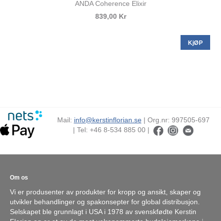
ANDA Coherence Elixir
839,00 Kr
KjØP
Mail:
info@kerstinflorian.se
| Org.nr: 997505-697
| Tel: +46 8-534 885 00 |
Om os
Vi er produsenter av produkter for kropp og ansikt, skaper og
utvikler behandlinger og spakonsepter for global distribusjon.
Selskapet ble grunnlagt i USA i 1978 av svenskfødte Kerstin