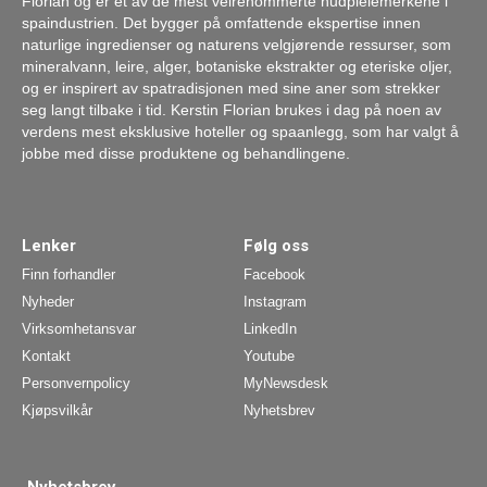
Florian og er et av de mest velrenommerte hudpleiemerkene i
spaindustrien. Det bygger på omfattende ekspertise innen
naturlige ingredienser og naturens velgjørende ressurser, som
mineralvann, leire, alger, botaniske ekstrakter og eteriske oljer,
og er inspirert av spatradisjonen med sine aner som strekker
seg langt tilbake i tid. Kerstin Florian brukes i dag på noen av
verdens mest eksklusive hoteller og spaanlegg, som har valgt å
jobbe med disse produktene og behandlingene.
Lenker
Følg oss
Finn forhandler
Facebook
Nyheder
Instagram
Virksomhetansvar
LinkedIn
Kontakt
Youtube
Personvernpolicy
MyNewsdesk
Kjøpsvilkår
Nyhetsbrev