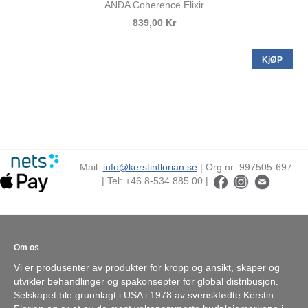
ANDA Coherence Elixir
839,00 Kr
KjØP
Mail:
info@kerstinflorian.se
| Org.nr: 997505-697
| Tel: +46 8-534 885 00 |
Om os
Vi er produsenter av produkter for kropp og ansikt, skaper og
utvikler behandlinger og spakonsepter for global distribusjon.
Selskapet ble grunnlagt i USA i 1978 av svenskfødte Kerstin