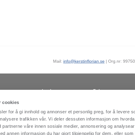
Mail:
info@kerstinflorian.se
| Org.nr: 99750
Lenker
Følg oss
Finn forhandler
Facebook
nsikt, skaper
r cookies
 global
Nyheder
Instagram
er for å gi innhold og annonser et personlig preg, for å levere s
1978 av
Virksomhetansvar
LinkedIn
est
nalysere trafikken vår. Vi deler dessuten informasjon om hvord
Kontakt
Youtube
ien. Det
d partnerne våre innen sosiale medier, annonsering og analysear
Personvernpolicy
MyNewsdesk
lige
annen informasjon du har gjort tilgjengelig for dem, eller som