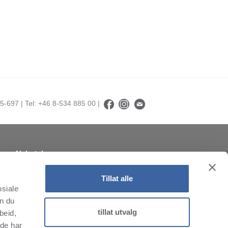
5-697 | Tel: +46 8-534 885 00 |
Nyhetsbrev
Abonner på nyhetsbrevet vårt!
Tillat alle
osiale
an du
tillat utvalg
beid,
 de har