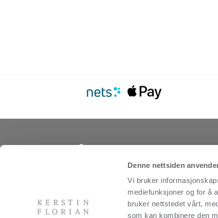
Om os
Vi er produsenter av produkter for kropp og a
Denne nettsiden anvende
og utvikler behandlinger og spakonsepter for
Vi bruker informasjonskapsl
distribusjon. Selskapet ble grunnlagt i USA i 
svenskfødte Kerstin Florian og er et av de m
mediefunksjoner og for å a
velrenommerte hudpleiemerkene i spaindustr
bruker nettstedet vårt, me
bygger på omfattende ekspertise innen natur
som kan kombinere den med 