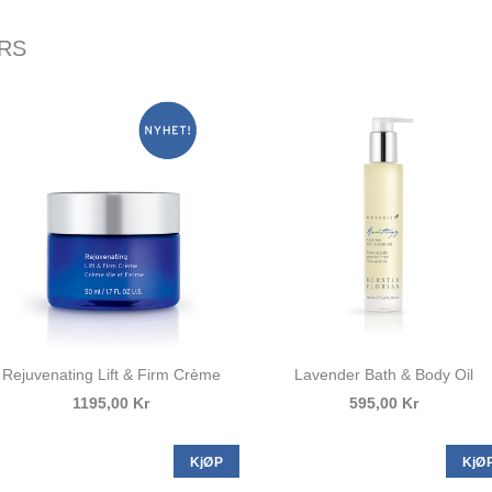
ERS
Rejuvenating Lift & Firm Crème
Lavender Bath & Body Oil
1195,00 Kr
595,00 Kr
KjØP
KjØ