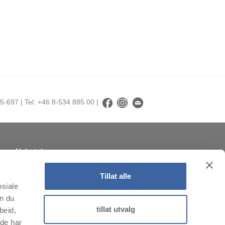
5-697 | Tel: +46 8-534 885 00 |
Nyhetsbrev
Abonner på nyhetsbrevet vårt!
Tillat alle
osiale
an du
tillat utvalg
beid,
 de har