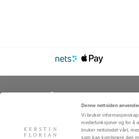
Om os
Vi er produsenter av produkter for kropp og a
Denne nettsiden anvende
og utvikler behandlinger og spakonsepter for
Vi bruker informasjonskapsl
distribusjon. Selskapet ble grunnlagt i USA i 
svenskfødte Kerstin Florian og er et av de m
mediefunksjoner og for å a
velrenommerte hudpleiemerkene i spaindustr
bruker nettstedet vårt, me
bygger på omfattende ekspertise innen natur
som kan kombinere den med 