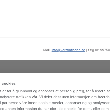
Mail:
info@kerstinflorian.se
| Org.nr: 99750
Lenker
Følg oss
Finn forhandler
Facebook
nsikt, skaper
r cookies
 global
Nyheder
Instagram
er for å gi innhold og annonser et personlig preg, for å levere s
1978 av
Virksomhetansvar
LinkedIn
est
nalysere trafikken vår. Vi deler dessuten informasjon om hvord
Kontakt
Youtube
ien. Det
d partnerne våre innen sosiale medier, annonsering og analysear
Personvernpolicy
MyNewsdesk
lige
annen informasjon du har gjort tilgjengelig for dem, eller som