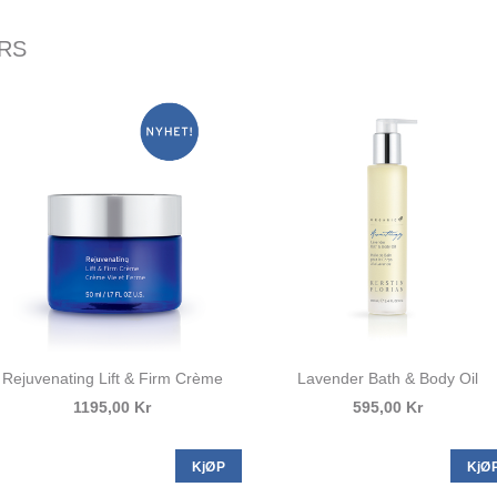
ERS
Rejuvenating Lift & Firm Crème
Lavender Bath & Body Oil
1195,00 Kr
595,00 Kr
KjØP
KjØ