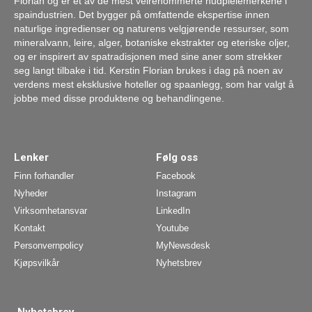
Florian og er et av de mest velrenommerte hudpleiemerkene i
spaindustrien. Det bygger på omfattende ekspertise innen
naturlige ingredienser og naturens velgjørende ressurser, som
mineralvann, leire, alger, botaniske ekstrakter og eteriske oljer,
og er inspirert av spatradisjonen med sine aner som strekker
seg langt tilbake i tid. Kerstin Florian brukes i dag på noen av
verdens mest eksklusive hoteller og spaanlegg, som har valgt å
jobbe med disse produktene og behandlingene.
Lenker
Følg oss
Finn forhandler
Facebook
Nyheder
Instagram
Virksomhetansvar
LinkedIn
Kontakt
Youtube
Personvernpolicy
MyNewsdesk
Kjøpsvilkår
Nyhetsbrev