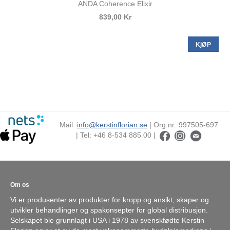
ANDA Coherence Elixir
839,00 Kr
KjØP
Mail:
info@kerstinflorian.se
| Org.nr: 997505-697
| Tel: +46 8-534 885 00 |
Om os
Vi er produsenter av produkter for kropp og ansikt, skaper og
utvikler behandlinger og spakonsepter for global distribusjon.
Selskapet ble grunnlagt i USA i 1978 av svenskfødte Kerstin