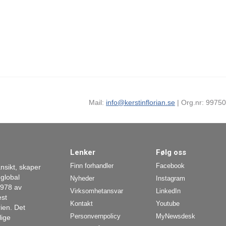
Mail:
info@kerstinflorian.se
| Org.nr: 99750
Lenker
Følg oss
Finn forhandler
Facebook
nsikt, skaper
 global
Nyheder
Instagram
1978 av
Virksomhetansvar
LinkedIn
est
Kontakt
Youtube
ien. Det
Personvernpolicy
MyNewsdesk
lige