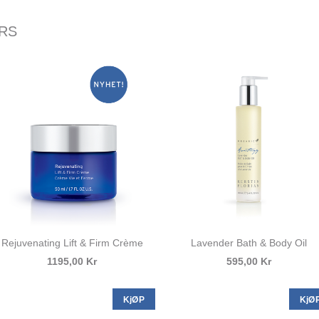
ERS
Rejuvenating Lift & Firm Crème
Lavender Bath & Body Oil
1195,00 Kr
595,00 Kr
KjØP
KjØ