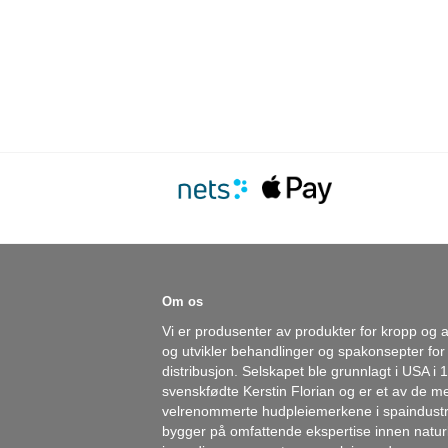
Om os
Vi er produsenter av produkter for kropp og a
og utvikler behandlinger og spakonsepter for
distribusjon. Selskapet ble grunnlagt i USA i 
svenskfødte Kerstin Florian og er et av de m
velrenommerte hudpleiemerkene i spaindustr
bygger på omfattende ekspertise innen natur