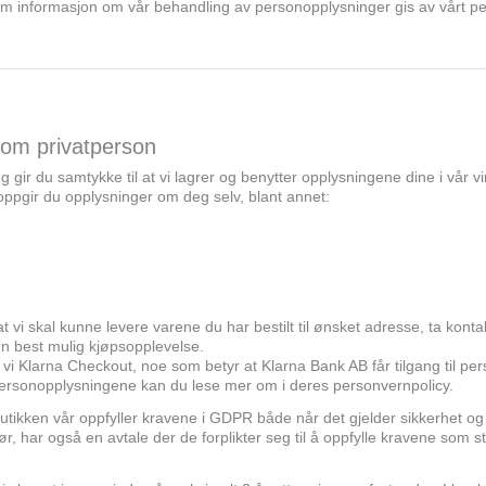
r om informasjon om vår behandling av personopplysninger gis av vårt
 som privatperson
ing gir du samtykke til at vi lagrer og benytter opplysningene dine i vår
r oppgir du opplysninger om deg selv, blant annet:
t vi skal kunne levere varene du har bestilt til ønsket adresse, ta ko
g en best mulig kjøpsopplevelse.
vi Klarna Checkout, noe som betyr at Klarna Bank AB får tilgang til pe
ersonopplysningene kan du lese mer om i deres personvernpolicy.
tikken vår oppfyller kravene i GDPR både når det gjelder sikkerhet og 
ør, har også en avtale der de forplikter seg til å oppfylle kravene som st