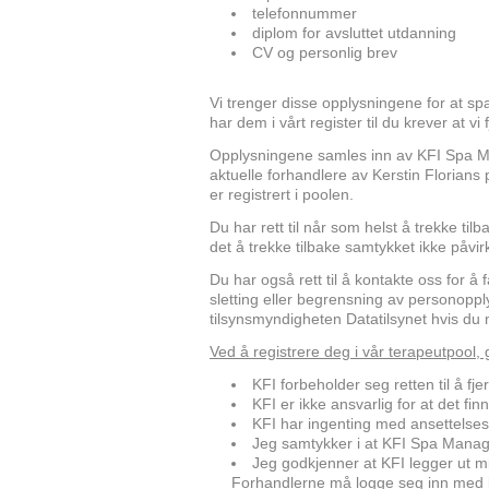
telefonnummer
diplom for avsluttet utdanning
CV og personlig brev
Vi trenger disse opplysningene for at spa
har dem i vårt register til du krever at vi
Opplysningene samles inn av KFI Spa M
aktuelle forhandlere av Kerstin Florians
er registrert i poolen.
Du har rett til når som helst å trekke ti
det å trekke tilbake samtykket ikke påvir
Du har også rett til å kontakte oss for å
sletting eller begrensning av personop
tilsynsmyndigheten Datatilsynet hvis du
Ved å registrere deg i vår terapeutpool,
KFI forbeholder seg retten til å fj
KFI er ikke ansvarlig for at det fin
KFI har ingenting med ansettelses
Jeg samtykker i at KFI Spa Manag
Jeg godkjenner at KFI legger ut m
Forhandlerne må logge seg inn med b