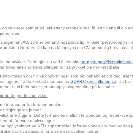
 og salonger som er på jakt etter personale skal få lett tilgang til din a
 fjerner dem.
anagement AB, som er behandlingsansvarlig. Vi deler personopplysni
 produkter i Norden. De kan da få innsyn i din CV, personlig brev, nav
lbake samtykket. Dette gjør du ved å kontakte
terapeutpool@kerstinfloria
ker lovligheten av behandlingen før samtykket ble trukket tilbake.
 få informasjon om hvilke opplysninger som blir behandlet om deg, eller 
plysningene. Ta da kontakt med oss på
GDPR@kerstinflorian.se
. Du har o
 mener at vi behandler personopplysningene dine på feil måte.
 gir du følgende samtykke:
erne terapeuter fra terapeutpoolen.
nes tilgjengelige jobber.
vilkårene å gjøre. Dette forhandles mellom terapeuten og respektive s
ement får mine opplysninger.
ine opplysninger på KFIs supportsider. Informasjonen om meg er den jeg
rukernavn og passord for å se disse opplysningene.