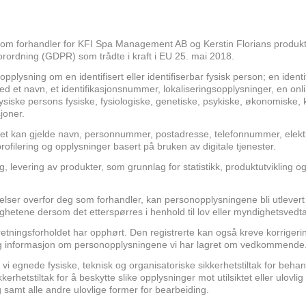
som forhandler for KFI Spa Management AB og Kerstin Florians produk
orordning (GDPR) som trådte i kraft i EU 25. mai 2018.
ysning om en identifisert eller identifiserbar fysisk person; en ident
med et navn, et identifikasjonsnummer, lokaliseringsopplysninger, en online-
iske persons fysiske, fysiologiske, genetiske, psykiske, økonomiske, kultu
sjoner.
et kan gjelde navn, personnummer, postadresse, telefonnummer, elektro
ofilering og opplysninger basert på bruken av digitale tjenester.
, levering av produkter, som grunnlag for statistikk, produktutvikling og
ktelser overfor deg som forhandler, kan personopplysningene bli utlevert 
ghetene dersom det etterspørres i henhold til lov eller myndighetsvedt
retningsforholdet har opphørt. Den registrerte kan også kreve korrigerin
lig informasjon om personopplysningene vi har lagret om vedkommende. Det
i egnede fysiske, teknisk og organisatoriske sikkerhetstiltak for behan
hetstiltak for å beskytte slike opplysninger mot utilsiktet eller ulovlig ø
ang samt alle andre ulovlige former for bearbeiding.