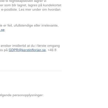
old til regnskapsloven lagrer vi
r som blir lagret, lagres på kundekortet
n e-postliste. Les mer under om hvordan
 er feil, ufullstendige eller irrelevante,
.se
.
ønsker imidlertid at du i første omgang
oss på
GDPR@kerstinflorian.se
, +46 8
ølgende personopplysninger: