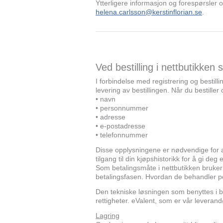
Ytterligere informasjon og forespørsle
helena.carlsson@kerstinflorian.se
.
Ved bestilling i nettbutikken
I forbindelse med registrering og bestill
levering av bestillingen. Når du bestille
• navn
• personnummer
• adresse
• e-postadresse
• telefonnummer
Disse opplysningene er nødvendige for a
tilgang til din kjøpshistorikk for å gi de
Som betalingsmåte i nettbutikken bruker 
betalingsfasen. Hvordan de behandler p
Den tekniske løsningen som benyttes i bu
rettigheter. eValent, som er vår leverand
Lagring