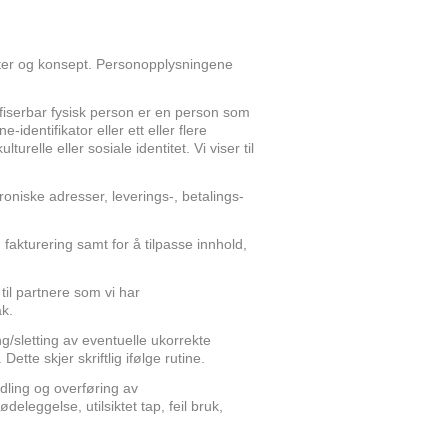
ter og konsept. Personopplysningene
ifiserbar fysisk person er en person som
identifikator eller ett eller flere
relle eller sosiale identitet. Vi viser til
niske adresser, leverings-, betalings-
 fakturering samt for å tilpasse innhold,
til partnere som vi har
ak.
g/sletting av eventuelle ukorrekte
te skjer skriftlig ifølge rutine.
dling og overføring av
deleggelse, utilsiktet tap, feil bruk,