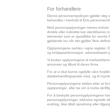
For forhandlere
Denne personvernpolicyen gjelder deg 
behandles i henhold til EUs personvernf
Med personopplysninger menes enhver oppl
direkte eller indirekte kan identifiseres 
elementer som er spesifikke for nevnte fys
gjeldende lov når det gjelder flere defini
Opplysningene samles i egne register. D
og innkjøpsinformasjon, adressebasert pr
Vi bruker opplysningene til markedsføring
annonser og tilbud til deres firma.
For at vi skal kunne oppfylle våre forpli
databehandlingsavtale med, og til myndi
Personopplysningene slettes etter at for
opplysninger, eller be om å motta skrift
For å beskytte personopplysningene har v
personopplysninger, inklusive egnede sikker
endring, ikke tillatt spredning eller tilg