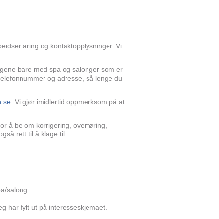
rbeidserfaring og kontaktopplysninger. Vi
ngene bare med spa og salonger som er
n, telefonnummer og adresse, så lenge du
n.se
. Vi gjør imidlertid oppmerksom på at
for å be om korrigering, overføring,
gså rett til å klage til
pa/salong.
 har fylt ut på interesseskjemaet.