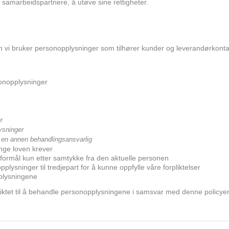
samarbeidspartnere, å utøve sine rettigheter.
an vi bruker personopplysninger som tilhører kunder og leverandørkont
sonopplysninger
r
lysninger
l en annen behandlingsansvarlig
nge loven krever
formål kun etter samtykke fra den aktuelle personen
lysninger til tredjepart for å kunne oppfylle våre forpliktelser
plysningene
iktet til å behandle personopplysningene i samsvar med denne policye