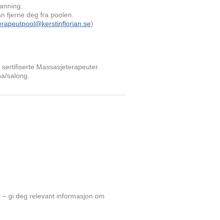
anning.
an fjerne deg fra poolen.
erapeutpool@kerstinflorian.se
)
sertifiserte Massasjeterapeuter.
pa/salong.
 – gi deg relevant informasjon om