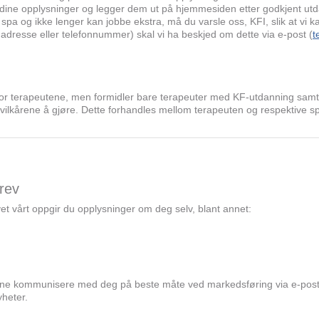
ine opplysninger og legger dem ut på hjemmesiden etter godkjent utd
 spa og ikke lenger kan jobbe ekstra, må du varsle oss, KFI, slik at vi k
adresse eller telefonnummer) skal vi ha beskjed om dette via e-post (
t
 for terapeutene, men formidler bare terapeuter med KF-utdanning samt 
vilkårene å gjøre. Dette forhandles mellom terapeuten og respektive s
rev
t vårt oppgir du opplysninger om deg selv, blant annet:
unne kommunisere med deg på beste måte ved markedsføring via e-post
yheter.