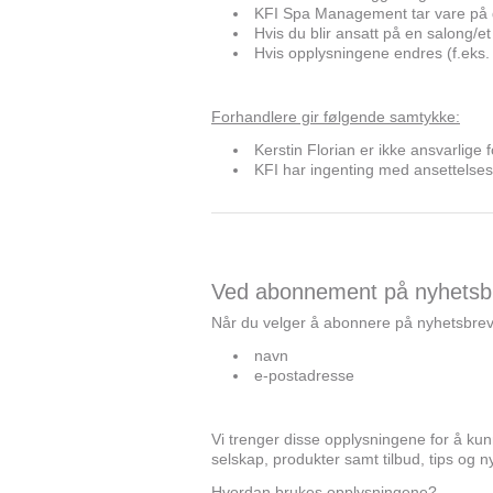
KFI Spa Management tar vare på d
Hvis du blir ansatt på en salong/et
Hvis opplysningene endres (f.eks. 
Forhandlere gir følgende samtykke:
Kerstin Florian er ikke ansvarlige
KFI har ingenting med ansettelses
Ved abonnement på nyhetsb
Når du velger å abonnere på nyhetsbreve
navn
e-postadresse
Vi trenger disse opplysningene for å k
selskap, produkter samt tilbud, tips og n
Hvordan brukes opplysningene?