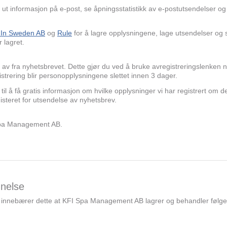
 ut informasjon på e-post, se åpningsstatistikk av e-postutsendelser o
 In Sweden AB
og
Rule
for å lagre opplysningene, lage utsendelser og 
 lagret.
v fra nyhetsbrevet. Dette gjør du ved å bruke avregistreringslenken n
istrering blir personopplysningene slettet innen 3 dager.
tt til å få gratis informasjon om hvilke opplysninger vi har registrert om d
gisteret for utsendelse av nyhetsbrev.
Spa Management AB.
nnelse
 innebærer dette at KFI Spa Management AB lagrer og behandler følg