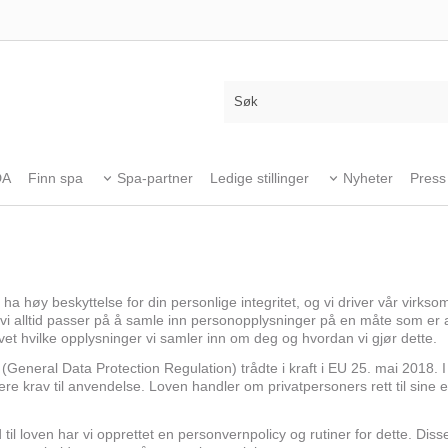
DA
Finn spa
Spa-partner
Ledige stillinger
Nyheter
Press
 høy beskyttelse for din personlige integritet, og vi driver vår virks
vi alltid passer på å samle inn personopplysninger på en måte som er a
 vet hvilke opplysninger vi samler inn om deg og hvordan vi gjør dette.
neral Data Protection Regulation) trådte i kraft i EU 25. mai 2018. I
ere krav til anvendelse. Loven handler om privatpersoners rett til sin
d til loven har vi opprettet en personvernpolicy og rutiner for dette. Di