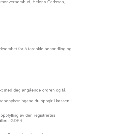
 personvernombud, Helena Carlsson,
 virksomhet for å forenkle behandling og
ntakt med deg angående ordren og få
rsonopplysningene du oppgir i kassen i
oppfylling av den registrertes
illes i GDPR.