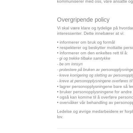
kommuniserer med oss, våre ansatte og 
Overgripende policy
Vi skal være klare og tydelige på hvord
interessenter. Dette innebærer at vi:
• informerer om bruk og formål
• respekterer og beskytter mottatte per
• informerer om den enkeltes rett til å:
- gi og trekke tilbake samtykke
- be om innsyn
- protestere på bruken av personopplysninge
- kreve korrigering og sletting av personopp
- kreve at personopplysningene overføres ti
• lagrer personopplysningene bare så le
• bruker personopplysningene for andre 
• også kan komme til å overføre personopp
• overvåker vår behandling av personop
Ledelse og øvrige medarbeidere er forpl
lov.