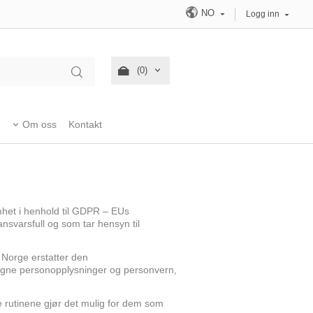
NO
Logg inn
(0)
Om oss
Kontakt
omhet i henhold til GDPR – EUs
nsvarsfull og som tar hensyn til
 Norge erstatter den
e egne personopplysninger og personvern,
sse rutinene gjør det mulig for dem som