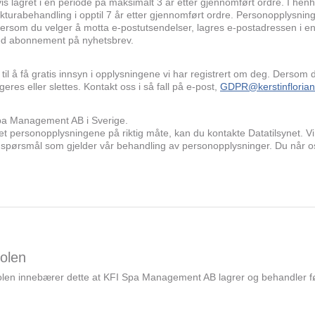
is lagret i en periode på maksimalt 3 år etter gjennomført ordre. I henh
urabehandling i opptil 7 år etter gjennomført ordre. Personopplysninge
Dersom du velger å motta e-postutsendelser, lagres e-postadressen i e
ved abonnement på nyhetsbrev.
tt til å få gratis innsyn i opplysningene vi har registrert om deg. Dersom de
eres eller slettes. Kontakt oss i så fall på e-post,
GDPR@kerstinflorian
pa Management AB i Sverige.
 personopplysningene på riktig måte, kan du kontakte Datatilsynet. Vi 
r spørsmål som gjelder vår behandling av personopplysninger. Du når 
oolen
olen innebærer dette at KFI Spa Management AB lagrer og behandler f