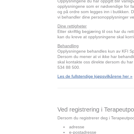
Opplysningene du har oppgitt blir vanligv
opplysningene som er nødvendige for fakt
og på ordre som legges inn i butikken. 
vi behandler dine personopplysninger 
Dine rettigheter
Etter skriftlig begjæring til oss har du re
kan du kreve at opplysningene skal korrig
Behandling
Opplysningene behandles kun av KFI S
Dersom du mener at vi ikke har behandlet
skal kontakte oss direkte dersom du ha
534 88 500.
Les de fullstendige kjøpsvilkårene her »
Ved registrering i Terapeutp
Dersom du registrerer deg i Terapeutpo
adresse
e-postadresse